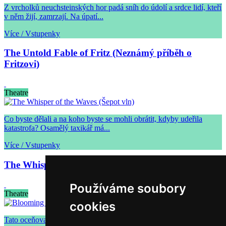
Z vrcholků neuchsteinských hor padá sníh do údolí a srdce lidí, kteří
v něm žijí, zamrzají. Na úpatí...
Více / Vstupenky
The Untold Fable of Fritz (Neznámý příběh o
Fritzovi)
Theatre
Co byste dělali a na koho byste se mohli obrátit, kdyby udeřila
katastrofa? Osamělý taxikář má...
Více / Vstupenky
The Whisper of the Waves (Šepot vln)
Používáme soubory
Theatre
cookies
Tato oceňovaná inscenace miláčků Fringe festivalů, ProEnglish