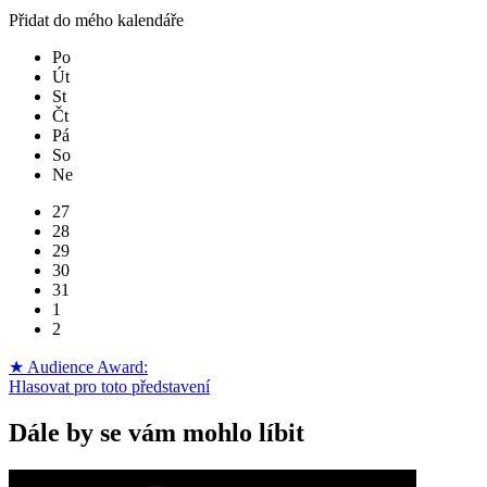
Přidat do mého kalendáře
Po
Út
St
Čt
Pá
So
Ne
27
28
29
30
31
1
2
★ Audience Award:
Hlasovat pro toto představení
Dále by se vám mohlo líbit