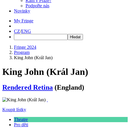
Kam v Praze?
Podpořte nás
Novinky
My Fringe
CZ
/
ENG
Fringe 2024
Program
King John (Král Jan)
King John (Král Jan)
Rendered Retina
(England)
Koupit lístky
Theatre
Pro děti