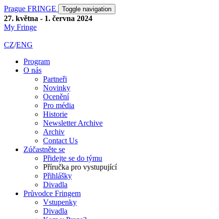
Prague FRINGE
Toggle navigation
27. května - 1. června 2024
My Fringe
CZ
/
ENG
Program
O nás
Partneři
Novinky
Ocenění
Pro média
Historie
Newsletter Archive
Archiv
Contact Us
Zúčastněte se
Přidejte se do týmu
Příručka pro vystupující
Přihlášky
Divadla
Průvodce Fringem
Vstupenky
Divadla