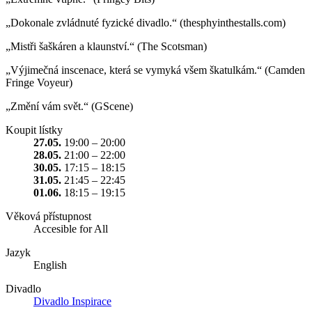
„Dokonale zvládnuté fyzické divadlo.“ (thesphyinthestalls.com)
„Mistři šaškáren a klaunství.“ (The Scotsman)
„Výjimečná inscenace, která se vymyká všem škatulkám.“ (Camden
Fringe Voyeur)
„Změní vám svět.“ (GScene)
Koupit lístky
27.05.
19:00 – 20:00
28.05.
21:00 – 22:00
30.05.
17:15 – 18:15
31.05.
21:45 – 22:45
01.06.
18:15 – 19:15
Věková přístupnost
Accesible for All
Jazyk
English
Divadlo
Divadlo Inspirace