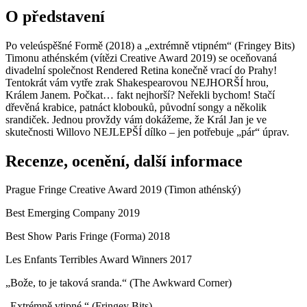
O představení
Po veleúspěšné Formě (2018) a „extrémně vtipném“ (Fringey Bits)
Timonu athénském (vítězi Creative Award 2019) se oceňovaná
divadelní společnost Rendered Retina konečně vrací do Prahy!
Tentokrát vám vytře zrak Shakespearovou NEJHORŠÍ hrou,
Králem Janem. Počkat… fakt nejhorší? Neřekli bychom! Stačí
dřevěná krabice, patnáct klobouků, původní songy a několik
srandiček. Jednou provždy vám dokážeme, že Král Jan je ve
skutečnosti Willovo NEJLEPŠÍ dílko – jen potřebuje „pár“ úprav.
Recenze, ocenění, další informace
Prague Fringe Creative Award 2019 (Timon athénský)
Best Emerging Company 2019
Best Show Paris Fringe (Forma) 2018
Les Enfants Terribles Award Winners 2017
„Bože, to je taková sranda.“ (The Awkward Corner)
„Extrémně vtipné.“ (Fringey Bits)