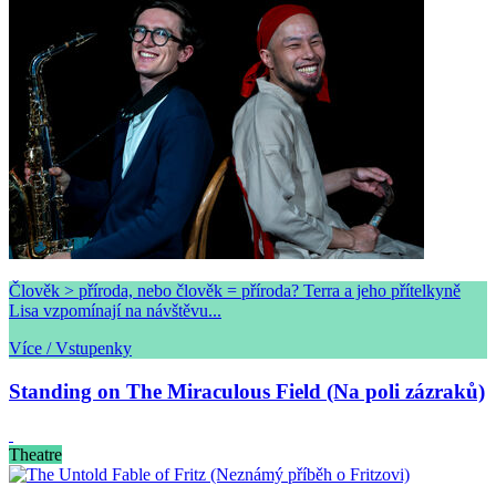
Člověk > příroda, nebo člověk = příroda? Terra a jeho přítelkyně
Lisa vzpomínají na návštěvu...
Více / Vstupenky
Standing on The Miraculous Field (Na poli zázraků)
Theatre