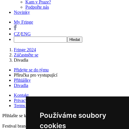
Kam v Praze?
Podpořte nás
Novinky
My Fringe
CZ
/
ENG
Fringe 2024
Zúčastněte se
Divadla
Přidejte se do týmu
Příručka pro vystupující
Přihlášky
Divadla
Kontakt
Privacy policy
Terms of Service
Používáme soubory
Přihlašte se k odběru newsletteru
cookies
Festival branding by