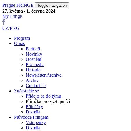
Prague FRINGE
Toggle navigation
27. května - 1. června 2024
My Fringe
CZ
/
ENG
Program
O nás
Partneři
Novinky
Ocenění
Pro média
Historie
Newsletter Archive
Archiv
Contact Us
Zúčastněte se
Přidejte se do týmu
Příručka pro vystupující
Přihlášky
Divadla
Průvodce Fringem
Vstupenky
Divadla